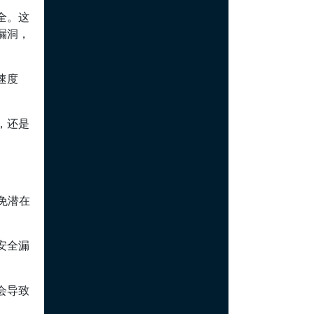
全。这
漏洞，
速度
，还是
免潜在
安全漏
会导致