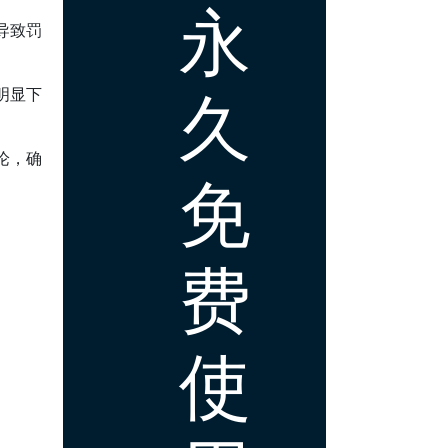
永
导致罚
久
明显下
论，确
免
费
使