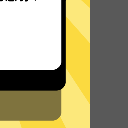
大象VPN的自研发通信协议，使您无论是在
路上还是沙发上，都能轻松无限制访问全球
网络，体验真正的极速网络。
了解更多大象VPN特点