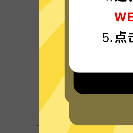
大象VPN的服务器使用更新一代的”闪连“连
技术，只为速度而生，可轻松支持4K流媒
体。
看看其他人的评价
一键连接，无需任何繁